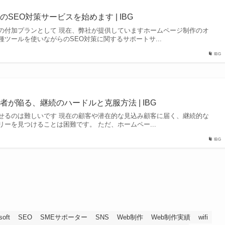
SEO対策サービスを始めます | IBG
の付加プランとして 現在、弊社が提供していますホームページ制作のオ
ツールを使いながらのSEO対策に関するサポートサ...
IBG
が陥る、継続のハードルと克服方法 | IBG
せるのは難しいです 現在の顧客や潜在的な見込み顧客に届く、継続的な
ーを見つけることは困難です。 ただ、ホームペー...
IBG
soft
SEO
SMEサポーター
SNS
Web制作
Web制作実績
wifi