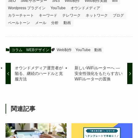
SEO
SMEサポーター
SNS
Web制作
Web制作実績
wifi
Wordpress プラグイン
YouTube
オウンドメディア
カラーチャート
キーワード
テレワーク
ネットワーク
ブログ
ペールトーン
メール
分析
動画
コラム
WEBデザイン
Web制作
YouTube
動画
オウンドメディア運営者が
新しいWiFiルーターへ ―
陥る、継続のハードルと克
安全性強化をもたらす古い
服方法
WiFiルーターの置換
関連記事