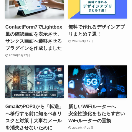
ContactForm7でLightbox
無料で作れるデザインアプ
風の確認画面を表示させ、
リまとめ７選！
サンクス画面へ遷移させる
2026年3月19日
プラグインを作成しました
2026年3月27日
GmailのPOP3から「転送」
新しいWiFiルーターへ ―
へ移行する前に知るべきリ
安全性強化をもたらす古い
スクと対策｜大事なメール
WiFiルーターの置換
を消失させないために
2023年7月22日