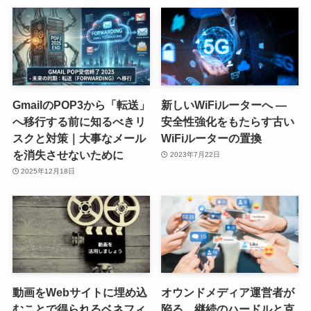
GmailのPOP3から「転送」
新しいWiFiルーターへ ―
へ移行する前に知るべきリ
安全性強化をもたらす古い
スクと対策｜大事なメール
WiFiルーターの置換
を消失させないために
2023年7月22日
2025年12月18日
動画をWebサイトに埋め込
オウンドメディア運営者が
むことで得られるベネフィ
陥る、継続のハードルと克